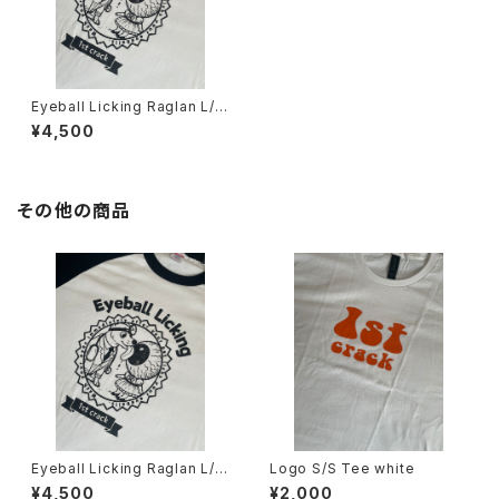
Eyeball Licking Raglan L/S
Tee black
¥4,500
その他の商品
Eyeball Licking Raglan L/S
Logo S/S Tee white
Tee black
¥4,500
¥2,000