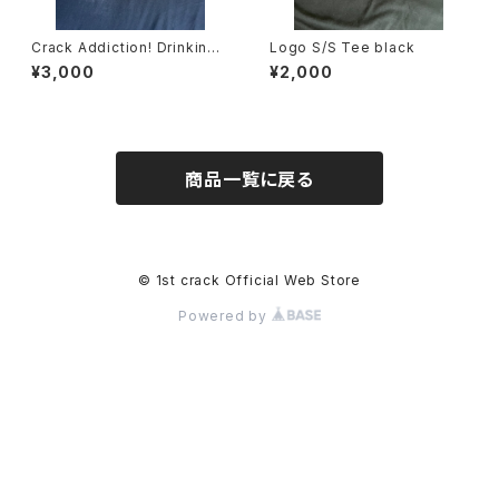
Crack Addiction! Drinking
Logo S/S Tee black
Dogs Tee slate grey Lサイ
¥3,000
¥2,000
ズ
商品一覧に戻る
© 1st crack Official Web Store
Powered by