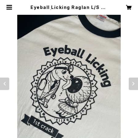
Eyeball Licking Raglan L/S Te
e black | 1st crack Official We
b Store